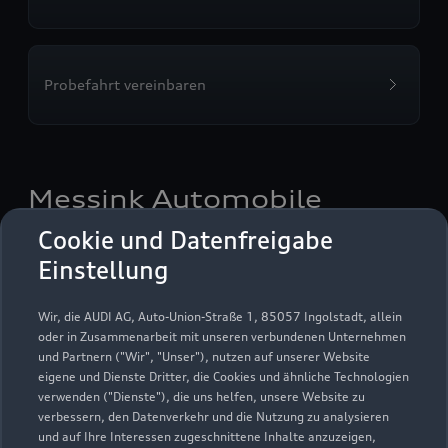
Probefahrt vereinbaren
Messink Automobile
GmbH & Co. KG
Cookie und Datenfreigabe
Einstellung
Autoverkauf
Servicepartner
Audi Gebrauchtwagen :plus
e-tron
Service R8
Wir, die AUDI AG, Auto-Union-Straße 1, 85057 Ingolstadt, allein
oder in Zusammenarbeit mit unseren verbundenen Unternehmen
und Partnern ("Wir", "Unser"), nutzen auf unserer Website
eigene und Dienste Dritter, die Cookies und ähnliche Technologien
verwenden ("Dienste"), die uns helfen, unsere Website zu
verbessern, den Datenverkehr und die Nutzung zu analysieren
und auf Ihre Interessen zugeschnittene Inhalte anzuzeigen,