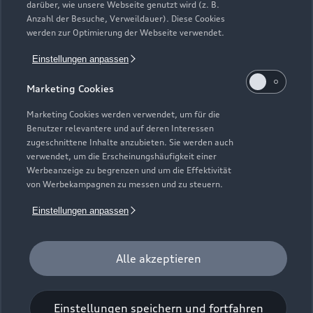
darüber, wie unsere Webseite genutzt wird (z. B.
Elektromodelle
Anzahl der Besuche, Verweildauer). Diese Cookies
Gebrauchtwagensuche
Support
werden zur Optimierung der Webseite verwendet.
Saisonale Angebote
Plug-in-Hybride
Gebrauchtwagen
Einstellungen anpassen
Audi Services
Über Audi
Kundenservice
Finanzierung
Marketing Cookies
Garantie
Händlersuche
Aktionen & Angebote
Unternehmen
Marketing Cookies werden verwendet, um für die
Audi digital services
Benutzer relevantere und auf deren Interessen
Audi Code
Geschäftskunden
Karriere
zugeschnittene Inhalte anzubieten. Sie werden auch
myAudi
verwendet, um die Erscheinungshäufigkeit einer
Häufige Fragen (FAQ)
Investor Relations
Werbeanzeige zu begrenzen und um die Effektivität
© 2026 AUDI AG. Alle Rechte vorbehalten
von Werbekampagnen zu messen und zu steuern.
Audi Online Beratung
Presse & Media Center
Impressum
Rechtliches
Hinweisgebersystem
Einstellungen anpassen
Online-Terminvereinbarung
Datenschutz
Datenschutzinformation
Cookie-Einstellungen
Servicekontakt
Cookie-Richtlinie
Barrierefreiheit
Audi erleben
Alle akzeptieren
Digital Services Act
EU Data Act
Bordbuch & Bedienungsanleitungen
Newsletter
Verträge kündigen
Einstellungen speichern und fortfahren