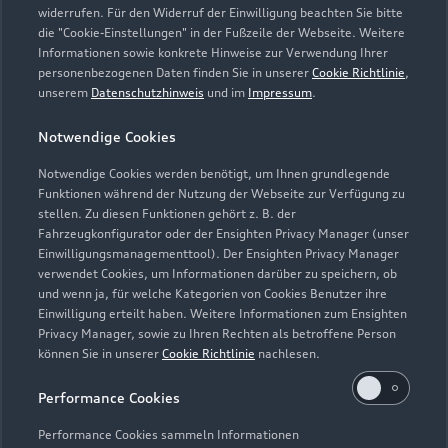
widerrufen. Für den Widerruf der Einwilligung beachten Sie bitte
die "Cookie-Einstellungen" in der Fußzeile der Webseite. Weitere
Informationen sowie konkrete Hinweise zur Verwendung Ihrer
Verkauf
personenbezogenen Daten finden Sie in unserer
Cookie Richtlinie
,
Geschlossen
,
öffnet am
Freitag 08:00
unserem
Datenschutzhinweis
und im
Impressum
.
Notwendige Cookies
Service
Geschlossen
,
öffnet am
Freitag 07:30
Notwendige Cookies werden benötigt, um Ihnen grundlegende
Funktionen während der Nutzung der Webseite zur Verfügung zu
stellen. Zu diesen Funktionen gehört z. B. der
Fahrzeugkonfigurator oder der Ensighten Privacy Manager (unser
Einwilligungsmanagementtool). Der Ensighten Privacy Manager
Zurück nach oben
verwendet Cookies, um Informationen darüber zu speichern, ob
und wenn ja, für welche Kategorien von Cookies Benutzer ihre
Einwilligung erteilt haben. Weitere Informationen zum Ensighten
Modelle
Privacy Manager, sowie zu Ihren Rechten als betroffene Person
können Sie in unserer
Cookie Richtlinie
nachlesen.
Kaufen & leasen
Alle Modelle
Performance Cookies
Modelle vergleichen
Service & Zubehör
Performance Cookies sammeln Informationen
Neuwagensuche