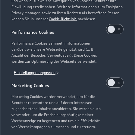
und wenn ja, für welche Kategorien von Cookies Benutzer ihre
Geschlossen
,
öffnet am
Montag 08:00
Einwilligung erteilt haben. Weitere Informationen zum Ensighten
Privacy Manager, sowie zu Ihren Rechten als betroffene Person
Service
können Sie in unserer
Cookie Richtlinie
nachlesen.
Geschlossen
,
öffnet am
Montag 07:30
Performance Cookies
Performance Cookies sammeln Informationen
darüber, wie unsere Webseite genutzt wird (z. B.
Anzahl der Besuche, Verweildauer). Diese Cookies
werden zur Optimierung der Webseite verwendet.
Einstellungen anpassen
Marketing Cookies
Marketing Cookies werden verwendet, um für die
Benutzer relevantere und auf deren Interessen
zugeschnittene Inhalte anzubieten. Sie werden auch
verwendet, um die Erscheinungshäufigkeit einer
Werbeanzeige zu begrenzen und um die Effektivität
von Werbekampagnen zu messen und zu steuern.
Zur Inspektion