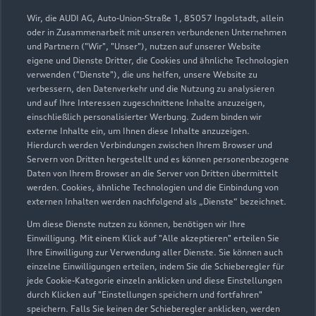
Probefahrt vereinbaren
Wir, die AUDI AG, Auto-Union-Straße 1, 85057 Ingolstadt, allein
oder in Zusammenarbeit mit unseren verbundenen Unternehmen
und Partnern ("Wir", "Unser"), nutzen auf unserer Website
eigene und Dienste Dritter, die Cookies und ähnliche Technologien
verwenden ("Dienste"), die uns helfen, unsere Website zu
Messink Automobile
verbessern, den Datenverkehr und die Nutzung zu analysieren
und auf Ihre Interessen zugeschnittene Inhalte anzuzeigen,
GmbH & Co. KG
einschließlich personalisierter Werbung. Zudem binden wir
externe Inhalte ein, um Ihnen diese Inhalte anzuzeigen.
Autoverkauf
Servicepartner
Hierdurch werden Verbindungen zwischen Ihrem Browser und
Servern von Dritten hergestellt und es können personenbezogene
Audi Gebrauchtwagen :plus
e-tron
Service R8
Daten von Ihrem Browser an die Server von Dritten übermittelt
werden. Cookies, ähnliche Technologien und die Einbindung von
externen Inhalten werden nachfolgend als „Dienste“ bezeichnet.
Um diese Dienste nutzen zu können, benötigen wir Ihre
Einwilligung. Mit einem Klick auf "Alle akzeptieren" erteilen Sie
Ihre Einwilligung zur Verwendung aller Dienste. Sie können auch
einzelne Einwilligungen erteilen, indem Sie die Schieberegler für
jede Cookie-Kategorie einzeln anklicken und diese Einstellungen
durch Klicken auf "Einstellungen speichern und fortfahren"
speichern. Falls Sie keinen der Schieberegler anklicken, werden